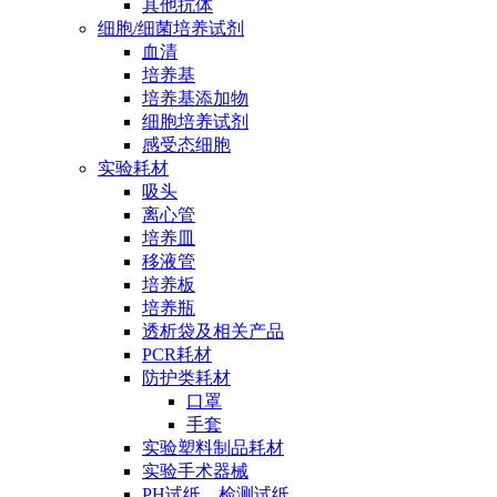
其他抗体
细胞/细菌培养试剂
血清
培养基
培养基添加物
细胞培养试剂
感受态细胞
实验耗材
吸头
离心管
培养皿
移液管
培养板
培养瓶
透析袋及相关产品
PCR耗材
防护类耗材
口罩
手套
实验塑料制品耗材
实验手术器械
PH试纸、检测试纸