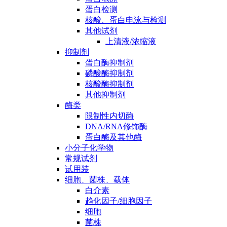
蛋白检测
核酸、蛋白电泳与检测
其他试剂
上清液/浓缩液
抑制剂
蛋白酶抑制剂
磷酸酶抑制剂
核酸酶抑制剂
其他抑制剂
酶类
限制性内切酶
DNA/RNA修饰酶
蛋白酶及其他酶
小分子化学物
常规试剂
试用装
细胞、菌株、载体
白介素
趋化因子/细胞因子
细胞
菌株