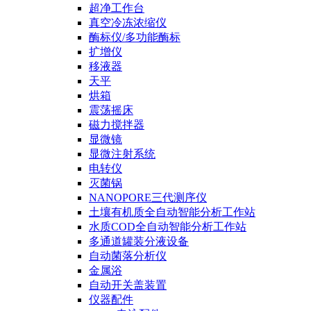
超净工作台
真空冷冻浓缩仪
酶标仪/多功能酶标
扩增仪
移液器
天平
烘箱
震荡摇床
磁力搅拌器
显微镜
显微注射系统
电转仪
灭菌锅
NANOPORE三代测序仪
土壤有机质全自动智能分析工作站
水质COD全自动智能分析工作站
多通道罐装分液设备
自动菌落分析仪
金属浴
自动开关盖装置
仪器配件