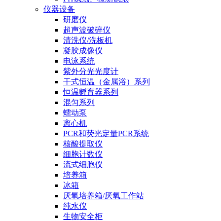
仪器设备
研磨仪
超声波破碎仪
清洗仪/洗板机
凝胶成像仪
电泳系统
紫外分光光度计
干式恒温（金属浴）系列
恒温孵育器系列
混匀系列
蠕动泵
离心机
PCR和荧光定量PCR系统
核酸提取仪
细胞计数仪
流式细胞仪
培养箱
冰箱
厌氧培养箱/厌氧工作站
纯水仪
生物安全柜