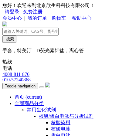
您好！欢迎来到北京欣生科科技有限公司！
请登录
免费注册
会员中心
|
我的订单
|
购物车
|
帮助中心
搜索
手套，特美汀，D荧光素钾盐，离心管
热线
电话
4008-811-876
010-57240868
Toggle navigation
首页
(current)
全部商品分类
常用生化试剂
核酸/蛋白电泳与分析试剂
核酸染料
核酸电泳
蛋白电泳