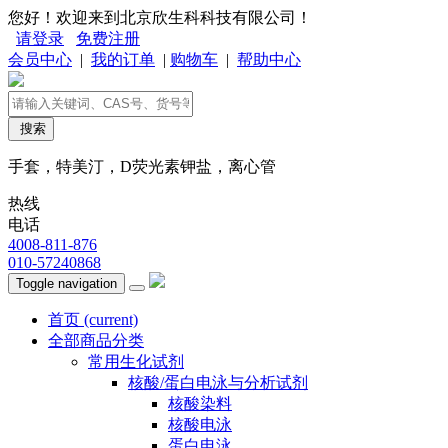
您好！欢迎来到北京欣生科科技有限公司！
请登录
免费注册
会员中心
|
我的订单
|
购物车
|
帮助中心
搜索
手套，特美汀，D荧光素钾盐，离心管
热线
电话
4008-811-876
010-57240868
Toggle navigation
首页
(current)
全部商品分类
常用生化试剂
核酸/蛋白电泳与分析试剂
核酸染料
核酸电泳
蛋白电泳