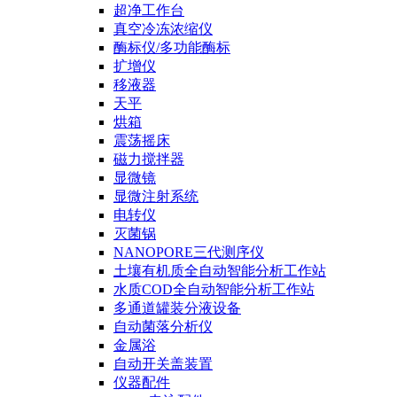
超净工作台
真空冷冻浓缩仪
酶标仪/多功能酶标
扩增仪
移液器
天平
烘箱
震荡摇床
磁力搅拌器
显微镜
显微注射系统
电转仪
灭菌锅
NANOPORE三代测序仪
土壤有机质全自动智能分析工作站
水质COD全自动智能分析工作站
多通道罐装分液设备
自动菌落分析仪
金属浴
自动开关盖装置
仪器配件