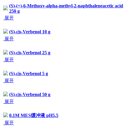
(S)-(+)-6-Methoxy-alpha-methyl-2-naphthaleneacetic acid 250
g
展开
(S)-cis-Verbenol 10 g
展开
(S)-cis-Verbenol 25 g
展开
(S)-cis-Verbenol 5 g
展开
(S)-cis-Verbenol 50 g
展开
0.1M MES缓冲液 pH5.5
展开
0.1M MES缓冲液 pH6.0