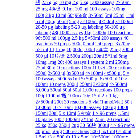
瓶
2.5 g
5g
10 mg
2 g
5 kg
1,000 assays
2×50ml
25 mg
48t/盒
0.1ml
100 ml
100 assays
100mg
100t
2 kg
10 ml
50t
96t/盒
3×50ml
5ml
25 ml
1 ml
5 ml
20μg
50 ml
5 mg
2×100ml
4×50ml
3×100ml
20-50 μg labeling
5-20 μg labeling
50-100 μg
labeling
48t
1000 assays
1kg
1,000u
100 reactions
96t
500 ml
100µg
2.5 kg
5×50ml
200 assays
40
reactions
50 preps
500u
0.5ml
250 preps
3x20ug
5×1ml
1 l
1 mg
10,000u
100ul
24t/盒
25mg
300ul
500 µl
10片/盒
2,500u
200µl
20ml
5*1ml
5mg
10mg
1mg
20t
400 assays
1 system
2 ml
250mg
25ml
30µl
10 reactions
100u
1l
1set
200 reactions
250ul
2x500 µl
3x500 µl
4×100ml
4x500 µl
5 ×
100 assays
500t
5x1ml
5x500 µl
6x500 µl
10 ×
100ml
10 preps
200μl
250ml
3×20ml
4×500ml
5,000u
500ul
50ul
50μl
1,000 reactions
100 preps
100µl
100ml/瓶
100rnx
10g
15µl
2 x 1 kg
2×500ml
200t
30 reactions
5 vial(1nmol/vial)
50 t
1,000ml
10 × 10ml
10,000 assays
100 ng
1000t
150ml
30ul
5 x 10ml
5片/盒
1 × 96 preps
1.5ml
10 plates
100 t
1000ml
2*1ml
2.5ml
20 reactions
25 kg
250g
250μl
2ug
30-50块
300µl
4 × 96 preps
40µmol
50µg
500 reactions
500 t
5x1 ml
6×50ml
1.5ml (3 × 500µl)
10 x 5 ml
10*500ml
1000rnx