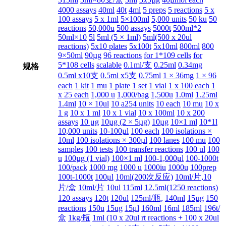
4000 assays
40ml
40t
4ml
5 preps
5 reactions
5 x
100 assays
5 x 1ml
5×100ml
5,000 units
50 ku
50
reactions
50,000u
500 assays
5000t
500ml*2
50ml×10
5l
5ml (5 × 1ml)
5ml(500 x 20ul
reactions)
5x10 plates
5x100t
5x10ml
800ml
800
9×50ml
90µg
96 reactions
for 1*109 cells
for
5*108 cells
scalable
0.1ml/支
0.25ml
0.34mg
规格
0.5ml x10支
0.5ml x5支
0.75ml
1 × 36mg
1 × 96
each
1 kit
1 mu
1 plate
1 set
1 vial
1 x 100 each
1
x 25 each
1,000 u
1,000/bag
1,500u
1.0ml
1.25ml
1.4ml
10 × 10ul
10 a254 units
10 each
10 mu
10 x
1 g
10 x 1 ml
10 x 1 vial
10 x 100ml
10 x 200
assays
10 μg
10µg (2 × 5µg)
10µg
10×1 ml
10*1l
10,000 units
10-100µl
100 each
100 isolations ×
10ml
100 isolations × 300µl
100 lanes
100 mu
100
samples
100 tests
100 transfer reactions
100 ul
100
u
100µg (1 vial)
100×1 ml
100-1,000μl
100-1000t
100/pack
1000 mg
1000 u
1000iu
1000u
100prep
100t-1000t
100μl
10ml(200次反应)
10ml/片,10
片/盒
10ml/片
10ul
115ml
12.5ml(1250 reactions)
120 assays
120t
120ul
125ml/瓶,
140ml
15µg
150
reactions
150u
15ug
15μl
160ml
16ml
185ml
196t/
盒
1kg/瓶
1ml (10 x 20ul rt reactions + 100 x 20ul