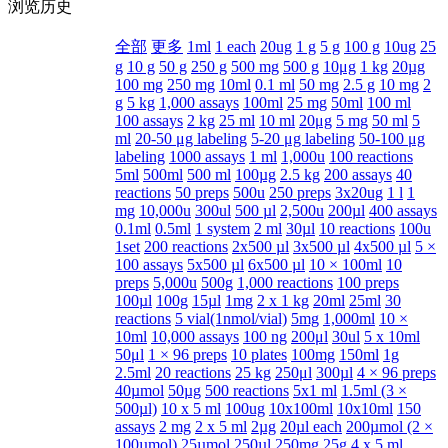
浏览历史
全部
更多
1ml
1 each
20ug
1 g
5 g
100 g
10ug
25
g
10 g
50 g
250 g
500 mg
500 g
10μg
1 kg
20µg
100 mg
250 mg
10ml
0.1 ml
50 mg
2.5 g
10 mg
2
g
5 kg
1,000 assays
100ml
25 mg
50ml
100 ml
100 assays
2 kg
25 ml
10 ml
20μg
5 mg
50 ml
5
ml
20-50 μg labeling
5-20 μg labeling
50-100 μg
labeling
1000 assays
1 ml
1,000u
100 reactions
5ml
500ml
500 ml
100µg
2.5 kg
200 assays
40
reactions
50 preps
500u
250 preps
3x20ug
1 l
1
mg
10,000u
300ul
500 µl
2,500u
200µl
400 assays
0.1ml
0.5ml
1 system
2 ml
30µl
10 reactions
100u
1set
200 reactions
2x500 µl
3x500 µl
4x500 µl
5 ×
100 assays
5x500 µl
6x500 µl
10 × 100ml
10
preps
5,000u
500g
1,000 reactions
100 preps
100µl
100g
15µl
1mg
2 x 1 kg
20ml
25ml
30
reactions
5 vial(1nmol/vial)
5mg
1,000ml
10 ×
10ml
10,000 assays
100 ng
200μl
30ul
5 x 10ml
50μl
1 × 96 preps
10 plates
100mg
150ml
1g
2.5ml
20 reactions
25 kg
250μl
300µl
4 × 96 preps
40µmol
50µg
500 reactions
5x1 ml
1.5ml (3 ×
500µl)
10 x 5 ml
100ug
10x100ml
10x10ml
150
assays
2 mg
2 x 5 ml
2µg
20µl each
200µmol (2 ×
100µmol)
25µmol
250µl
250mg
25g
4 x 5 ml