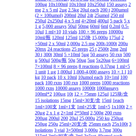
100ug
10x100ml
10x10ml
10x250ul
150 assays
2
mg
2 x 5 ml
2µg
2.5kg
20µl each
200 t
200µmol
(2 × 100µmol)
200ml
20ul
24t
25µmol
250 ml
250µl
2x250ul
4 x 5 ml
4×20ml
400µl
5 pack
5 x
1 g
5,000 assays
50µl
50mg
60ml
6ml
0.2ml
0.5-
10µl
1 ml×10
10 vials
100 × 96 preps
10000u
10ml/瓶
120ml
125ml
125块
15,000u
175µl
2
×50ml
2 x 50ml
2,000u
2.5 mg
200t-1000t
200u
20rnx
24 reactions
25 preps
25 t
2500t
2mg
2ml
30 t
300t
30ml
5 ×10ml
5µg
50 assays
50 rxn
500
u
500µl
500g/瓶
50g
50ug
5ug
5x20ug
6×100ml
7×100ml
8 × 96 preps
8 reactions
0.37mg
1 ml×5
1 unit
1 μg
1,000µl
1,000-4,000 assays
10 × 1 l
10
kg
10 pack
10 x 10ml
10µmol each
10×1ml
100
pack
100 rxns
100 rxn
1000 preps
1000 reactions
1000 rxns
10000 assays
10000t
1000assays
100ml*2
100μg
10t
12 × 75mm
125µl
125块/盒
15 isolations
15mg
15ml×30支/盒
15ml
1each
1ml×100支
1ml×1支
1ml×25支
1ml×5
1x100t
2 ×
20μg
2 x 1 g
2×1ml
2*50ml
2,500g
200 rxns
200µg
200ul
200
20μl
25,000u
250 ku
250µg
250ug
250u
25ml×20支/盒
25mm each
25x100t
3
isolations
3 vial
3×500ml
3,000u
3.7mg
300u
315ml
3ml×80支/盒
3ml
3x5µg
40µmol each