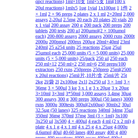
qpcr reactions)
1ml×10支
1ml×5支
1ml(100 x
20ul reactions)
1mlx5
1ug
1vial
1x100ug
1
1件
2
× 1ml
2 × 96 preps
2 plates
2 x 1 ml
2×20ml
2,000
assays
2-20µl
2.5mg
20 each
20 plates
20 vials
20
x 1 vial
200 assay
200 g
200 pack
200 preps
200
tablets
200 tests
200 μl
200µmol(2 × 100µmol
each)
200-800 assays
2000 assays
2000 rxns
2000t
2000u
200pmol
200rnx
200μg
20ml+40ml
23ml
240ml
25 a254 units
25 reactions
25µg
25µl
25µmol each
25,000 units (5 × 5,000 units)
25,000
units (5 × 5,000 units)
25/pack
250 µl
250 each
250 ml×12
250 ml×2
250 ml×6
250 preps/100
extractors
250 rxns
250preps
250prep
25ml(2500
x 20ul reactions)
25ml/片,10片/盒
25ml/片
25t
2kg
2l/袋
2l
2x100ug
2x1l
2x250 µl
3 × 1ml
3 ×
36mg
3 × 500µl
3 kg
3 x 1 g
3 x 20µg
3 x 20ug
3×10ml
3×3ml
3*50ml
3,000 assays
3.4mg
30µg
300 assays
300 g
300 preps
300µl (50 lanes)
3000
rxns
3000u
300tests
300ul(2x60ug)
30mlx2
30μl
32.5µg (50 lanes)
325 reactions
340ml
34mg
35µl
350ml
36mg
370ml
37mg
3ml (3 × 1ml)
3x100
3x250 µl
3x500
4 × 400µl
4 each
4 ml (2 x 2 ml)
4
plate
4 x 1 g
4 x 1 ml
4 x 25 g
4 x 25µg
4,000u
4.6umol
40µl
40-60 lanes
400 assay
400 g
400
preps
400 reactions
4000 assay
400ml
400μl