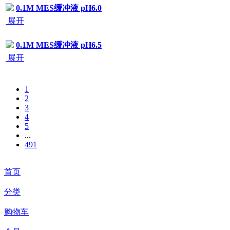
展开
0.1M MES缓冲液 pH6.5
展开
1
2
3
4
5
...
491
首页
分类
购物车
会员