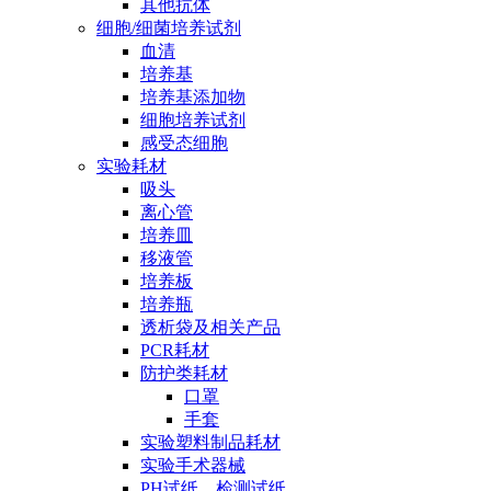
其他抗体
细胞/细菌培养试剂
血清
培养基
培养基添加物
细胞培养试剂
感受态细胞
实验耗材
吸头
离心管
培养皿
移液管
培养板
培养瓶
透析袋及相关产品
PCR耗材
防护类耗材
口罩
手套
实验塑料制品耗材
实验手术器械
PH试纸、检测试纸