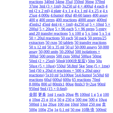
reactions
340ml
34mg
35µl
350ml
36mg
370ml
37mg
3ml (3 × 1ml)
3x250 µl
4 × 400µl
4 each
4
ml (2 x 2 ml)
4 plate
4 x 1 g
4 x 1 ml
4 x 25 g
4 x
25µg
4,000u
4.6umol
40µl
40-60 lanes
400 assay
400 g
400 preps
400 reactions
4000 assay
400ml
45mlx2
45ml
4ml (4 × 1ml)
4x250 µl
5 × 10ml
5 ×
200µl
5 × 20μg
5 × 96 each
5 × 96 preps
5 entry
and 20 transfer reactions
5 x 100 g
5 x 1mg
5 x 5 g
50 × 20µl reactions
50 each
50 pack
50 preps/25
extractors
50 rxns
50 tablets
50 transfer reactions
50 x 12 ml
50 x 35 ml
50 μl
50,000 assays
50,000
assay
50,000 units
50-200µl
500 isolations ×
300µl
500 preps
500 rxns
500ul
500μg
50mg
50ml (2 × 25ml)
50ml(1000次反应)
50m
50u
50μg (5 × 10μg)
550ul
58.8ml
5kg
5mg (5 × 1mg)
5ml (50 x 20ul rt reactions + 500 x 20ul qpcr
reactions)
5x10 ml
5x100ug
5x4.6umol
5x50ul
60
reactions
60µl
600µl
600u
65 reactions
70ml
8,000u
800 μl
80mlx1
80ug
8mlx3
9×2µg
90ml
950ml
9ml (15 × 0.6ml)
全部
更多
1ml
1 each
20ug
包
100ml
1 g
5 g
100
g
10ug
25 g
10 g
50 g
250 g
500 mg
500 g
10μg
500ml
1 kg
20µg
100 mg
10ml
50ml
250 mg
盒
500g
100g
25g
1g
0.1 ml
50 mg
10块/盒
500ml/