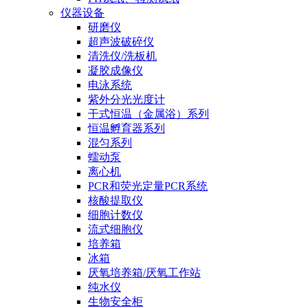
仪器设备
研磨仪
超声波破碎仪
清洗仪/洗板机
凝胶成像仪
电泳系统
紫外分光光度计
干式恒温（金属浴）系列
恒温孵育器系列
混匀系列
蠕动泵
离心机
PCR和荧光定量PCR系统
核酸提取仪
细胞计数仪
流式细胞仪
培养箱
冰箱
厌氧培养箱/厌氧工作站
纯水仪
生物安全柜