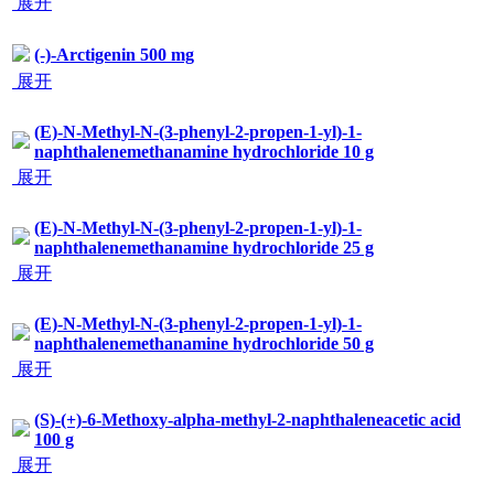
(-)-Arctigenin 500 mg
展开
(E)-N-Methyl-N-(3-phenyl-2-propen-1-yl)-1-
naphthalenemethanamine hydrochloride 10 g
展开
(E)-N-Methyl-N-(3-phenyl-2-propen-1-yl)-1-
naphthalenemethanamine hydrochloride 25 g
展开
(E)-N-Methyl-N-(3-phenyl-2-propen-1-yl)-1-
naphthalenemethanamine hydrochloride 50 g
展开
(S)-(+)-6-Methoxy-alpha-methyl-2-naphthaleneacetic acid 100
g
展开