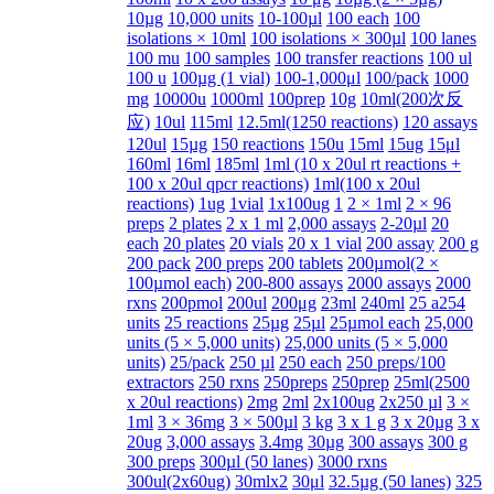
10µg
10,000 units
10-100µl
100 each
100
isolations × 10ml
100 isolations × 300µl
100 lanes
100 mu
100 samples
100 transfer reactions
100 ul
100 u
100µg (1 vial)
100-1,000μl
100/pack
1000
mg
10000u
1000ml
100prep
10g
10ml(200次反
应)
10ul
115ml
12.5ml(1250 reactions)
120 assays
120ul
15µg
150 reactions
150u
15ml
15ug
15μl
160ml
16ml
185ml
1ml (10 x 20ul rt reactions +
100 x 20ul qpcr reactions)
1ml(100 x 20ul
reactions)
1ug
1vial
1x100ug
1
2 × 1ml
2 × 96
preps
2 plates
2 x 1 ml
2,000 assays
2-20µl
20
each
20 plates
20 vials
20 x 1 vial
200 assay
200 g
200 pack
200 preps
200 tablets
200µmol(2 ×
100µmol each)
200-800 assays
2000 assays
2000
rxns
200pmol
200ul
200μg
23ml
240ml
25 a254
units
25 reactions
25µg
25µl
25µmol each
25,000
units (5 × 5,000 units)
25,000 units (5 × 5,000
units)
25/pack
250 µl
250 each
250 preps/100
extractors
250 rxns
250preps
250prep
25ml(2500
x 20ul reactions)
2mg
2ml
2x100ug
2x250 µl
3 ×
1ml
3 × 36mg
3 × 500µl
3 kg
3 x 1 g
3 x 20µg
3 x
20ug
3,000 assays
3.4mg
30µg
300 assays
300 g
300 preps
300µl (50 lanes)
3000 rxns
300ul(2x60ug)
30mlx2
30μl
32.5µg (50 lanes)
325