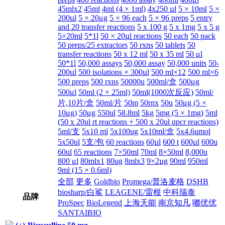
45mlx2
45ml
4ml (4 × 1ml)
4x250 µl
5 × 10ml
5 ×
200µl
5 × 20μg
5 × 96 each
5 × 96 preps
5 entry
and 20 transfer reactions
5 x 100 g
5 x 1mg
5 x 5 g
5×20ml
5*1l
50 × 20µl reactions
50 each
50 pack
50 preps/25 extractors
50 rxns
50 tablets
50
transfer reactions
50 x 12 ml
50 x 35 ml
50 μl
50*1l
50,000 assays
50,000 assay
50,000 units
50-
200µl
500 isolations × 300µl
500 ml×12
500 ml×6
500 preps
500 rxns
50000u
500ml/盒
500μg
500μl
50ml (2 × 25ml)
50ml(1000次反应)
50ml/
片,10片/盒
50ml/片
50m
50rnx
50u
50μg (5 ×
10μg)
50μg
550ul
58.8ml
5kg
5mg (5 × 1mg)
5ml
(50 x 20ul rt reactions + 500 x 20ul qpcr reactions)
5ml/支
5x10 ml
5x100ug
5x10ml/盒
5x4.6umol
5x50ul
5支/包
60 reactions
60µl
600 t
600µl
600u
60ul
65 reactions
7×50ml
70ml
8×50ml
8,000u
800 μl
80mlx1
80ug
8mlx3
9×2µg
90ml
950ml
9ml (15 × 0.6ml)
全部
更多
Goldbio
Promega/普洛麦格
DSHB
biosharp/白鲨
LEAGENE/雷根
中科瑞泰
品牌
ProSpec
BioLegend
上海天能
南京知凡
嘟优优
SANTAIBIO
(+)-Bicuculline 50 mg