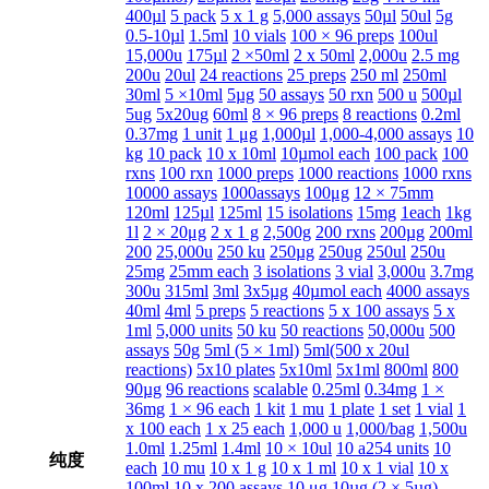
400µl
5 pack
5 x 1 g
5,000 assays
50µl
50ul
5g
0.5-10µl
1.5ml
10 vials
100 × 96 preps
100ul
15,000u
175µl
2 ×50ml
2 x 50ml
2,000u
2.5 mg
200u
20ul
24 reactions
25 preps
250 ml
250ml
30ml
5 ×10ml
5µg
50 assays
50 rxn
500 u
500µl
5ug
5x20ug
60ml
8 × 96 preps
8 reactions
0.2ml
0.37mg
1 unit
1 μg
1,000µl
1,000-4,000 assays
10
kg
10 pack
10 x 10ml
10µmol each
100 pack
100
rxns
100 rxn
1000 preps
1000 reactions
1000 rxns
10000 assays
1000assays
100μg
12 × 75mm
120ml
125µl
125ml
15 isolations
15mg
1each
1kg
1l
2 × 20μg
2 x 1 g
2,500g
200 rxns
200µg
200ml
200
25,000u
250 ku
250µg
250ug
250ul
250u
25mg
25mm each
3 isolations
3 vial
3,000u
3.7mg
300u
315ml
3ml
3x5µg
40µmol each
4000 assays
40ml
4ml
5 preps
5 reactions
5 x 100 assays
5 x
1ml
5,000 units
50 ku
50 reactions
50,000u
500
assays
50g
5ml (5 × 1ml)
5ml(500 x 20ul
reactions)
5x10 plates
5x10ml
5x1ml
800ml
800
90µg
96 reactions
scalable
0.25ml
0.34mg
1 ×
36mg
1 × 96 each
1 kit
1 mu
1 plate
1 set
1 vial
1
x 100 each
1 x 25 each
1,000 u
1,000/bag
1,500u
1.0ml
1.25ml
1.4ml
10 × 10ul
10 a254 units
10
纯度
each
10 mu
10 x 1 g
10 x 1 ml
10 x 1 vial
10 x
100ml
10 x 200 assays
10 μg
10µg (2 × 5µg)