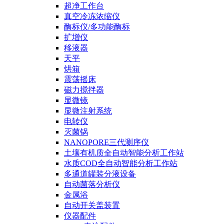
超净工作台
真空冷冻浓缩仪
酶标仪/多功能酶标
扩增仪
移液器
天平
烘箱
震荡摇床
磁力搅拌器
显微镜
显微注射系统
电转仪
灭菌锅
NANOPORE三代测序仪
土壤有机质全自动智能分析工作站
水质COD全自动智能分析工作站
多通道罐装分液设备
自动菌落分析仪
金属浴
自动开关盖装置
仪器配件