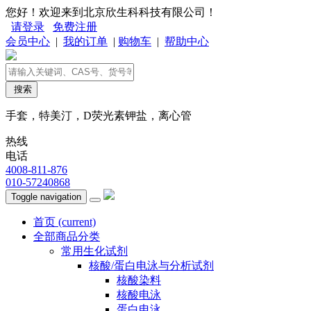
您好！欢迎来到北京欣生科科技有限公司！
请登录
免费注册
会员中心
|
我的订单
|
购物车
|
帮助中心
搜索
手套，特美汀，D荧光素钾盐，离心管
热线
电话
4008-811-876
010-57240868
Toggle navigation
首页
(current)
全部商品分类
常用生化试剂
核酸/蛋白电泳与分析试剂
核酸染料
核酸电泳
蛋白电泳