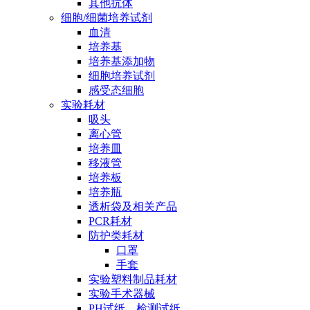
其他抗体
细胞/细菌培养试剂
血清
培养基
培养基添加物
细胞培养试剂
感受态细胞
实验耗材
吸头
离心管
培养皿
移液管
培养板
培养瓶
透析袋及相关产品
PCR耗材
防护类耗材
口罩
手套
实验塑料制品耗材
实验手术器械
PH试纸、检测试纸