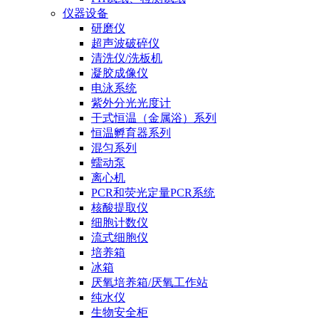
仪器设备
研磨仪
超声波破碎仪
清洗仪/洗板机
凝胶成像仪
电泳系统
紫外分光光度计
干式恒温（金属浴）系列
恒温孵育器系列
混匀系列
蠕动泵
离心机
PCR和荧光定量PCR系统
核酸提取仪
细胞计数仪
流式细胞仪
培养箱
冰箱
厌氧培养箱/厌氧工作站
纯水仪
生物安全柜