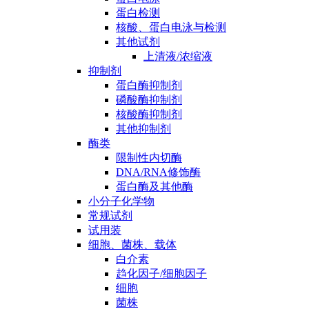
蛋白检测
核酸、蛋白电泳与检测
其他试剂
上清液/浓缩液
抑制剂
蛋白酶抑制剂
磷酸酶抑制剂
核酸酶抑制剂
其他抑制剂
酶类
限制性内切酶
DNA/RNA修饰酶
蛋白酶及其他酶
小分子化学物
常规试剂
试用装
细胞、菌株、载体
白介素
趋化因子/细胞因子
细胞
菌株