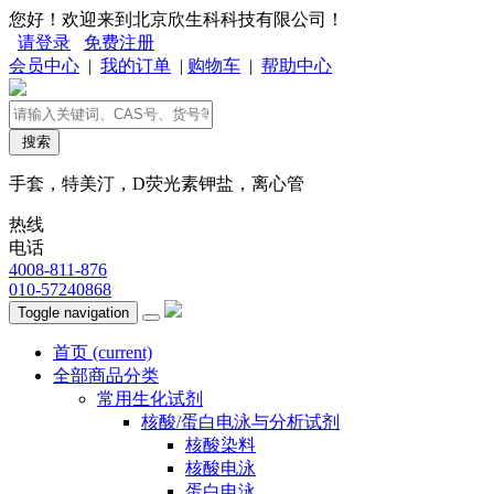
您好！欢迎来到北京欣生科科技有限公司！
请登录
免费注册
会员中心
|
我的订单
|
购物车
|
帮助中心
搜索
手套，特美汀，D荧光素钾盐，离心管
热线
电话
4008-811-876
010-57240868
Toggle navigation
首页
(current)
全部商品分类
常用生化试剂
核酸/蛋白电泳与分析试剂
核酸染料
核酸电泳
蛋白电泳