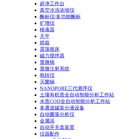
超净工作台
真空冷冻浓缩仪
酶标仪/多功能酶标
扩增仪
移液器
天平
烘箱
震荡摇床
磁力搅拌器
显微镜
显微注射系统
电转仪
灭菌锅
NANOPORE三代测序仪
土壤有机质全自动智能分析工作站
水质COD全自动智能分析工作站
多通道罐装分液设备
自动菌落分析仪
金属浴
自动开关盖装置
仪器配件