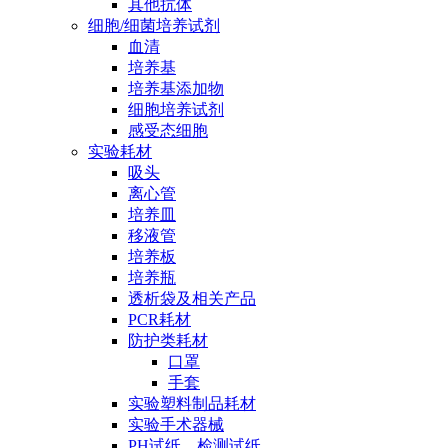
其他抗体
细胞/细菌培养试剂
血清
培养基
培养基添加物
细胞培养试剂
感受态细胞
实验耗材
吸头
离心管
培养皿
移液管
培养板
培养瓶
透析袋及相关产品
PCR耗材
防护类耗材
口罩
手套
实验塑料制品耗材
实验手术器械
PH试纸、检测试纸