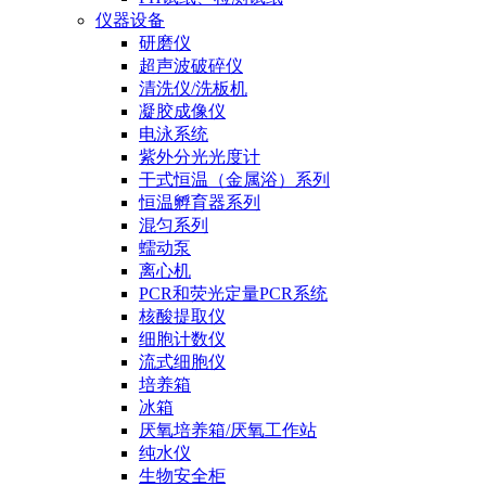
仪器设备
研磨仪
超声波破碎仪
清洗仪/洗板机
凝胶成像仪
电泳系统
紫外分光光度计
干式恒温（金属浴）系列
恒温孵育器系列
混匀系列
蠕动泵
离心机
PCR和荧光定量PCR系统
核酸提取仪
细胞计数仪
流式细胞仪
培养箱
冰箱
厌氧培养箱/厌氧工作站
纯水仪
生物安全柜