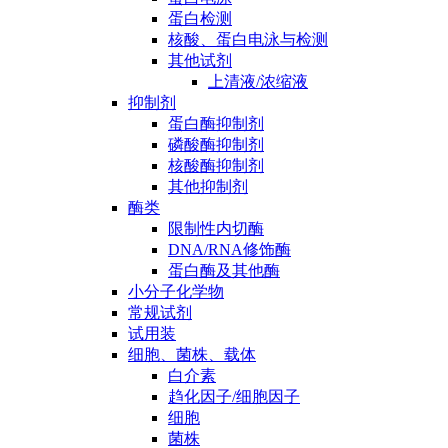
蛋白检测
核酸、蛋白电泳与检测
其他试剂
上清液/浓缩液
抑制剂
蛋白酶抑制剂
磷酸酶抑制剂
核酸酶抑制剂
其他抑制剂
酶类
限制性内切酶
DNA/RNA修饰酶
蛋白酶及其他酶
小分子化学物
常规试剂
试用装
细胞、菌株、载体
白介素
趋化因子/细胞因子
细胞
菌株