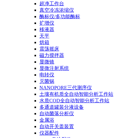
超净工作台
真空冷冻浓缩仪
酶标仪/多功能酶标
扩增仪
移液器
天平
烘箱
震荡摇床
磁力搅拌器
显微镜
显微注射系统
电转仪
灭菌锅
NANOPORE三代测序仪
土壤有机质全自动智能分析工作站
水质COD全自动智能分析工作站
多通道罐装分液设备
自动菌落分析仪
金属浴
自动开关盖装置
仪器配件