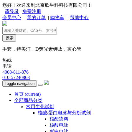
您好！欢迎来到北京欣生科科技有限公司！
请登录
免费注册
会员中心
|
我的订单
|
购物车
|
帮助中心
搜索
手套，特美汀，D荧光素钾盐，离心管
热线
电话
4008-811-876
010-57240868
Toggle navigation
首页
(current)
全部商品分类
常用生化试剂
核酸/蛋白电泳与分析试剂
核酸染料
核酸电泳
蛋白电泳