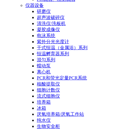
仪器设备
研磨仪
超声波破碎仪
清洗仪/洗板机
凝胶成像仪
电泳系统
紫外分光光度计
干式恒温（金属浴）系列
恒温孵育器系列
混匀系列
蠕动泵
离心机
PCR和荧光定量PCR系统
核酸提取仪
细胞计数仪
流式细胞仪
培养箱
冰箱
厌氧培养箱/厌氧工作站
纯水仪
生物安全柜