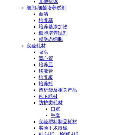
其他抗体
细胞/细菌培养试剂
血清
培养基
培养基添加物
细胞培养试剂
感受态细胞
实验耗材
吸头
离心管
培养皿
移液管
培养板
培养瓶
透析袋及相关产品
PCR耗材
防护类耗材
口罩
手套
实验塑料制品耗材
实验手术器械
PH试纸、检测试纸