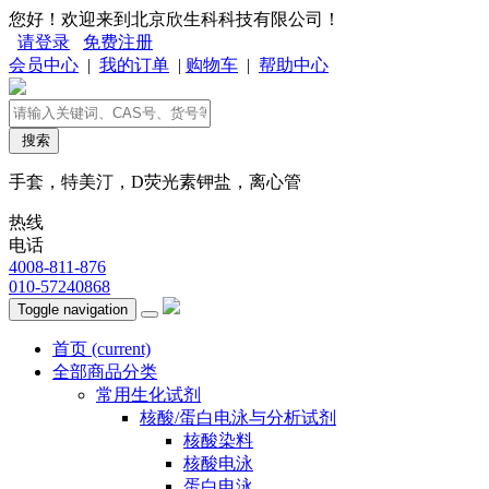
您好！欢迎来到北京欣生科科技有限公司！
请登录
免费注册
会员中心
|
我的订单
|
购物车
|
帮助中心
搜索
手套，特美汀，D荧光素钾盐，离心管
热线
电话
4008-811-876
010-57240868
Toggle navigation
首页
(current)
全部商品分类
常用生化试剂
核酸/蛋白电泳与分析试剂
核酸染料
核酸电泳
蛋白电泳