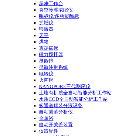
超净工作台
真空冷冻浓缩仪
酶标仪/多功能酶标
扩增仪
移液器
天平
烘箱
震荡摇床
磁力搅拌器
显微镜
显微注射系统
电转仪
灭菌锅
NANOPORE三代测序仪
土壤有机质全自动智能分析工作站
水质COD全自动智能分析工作站
多通道罐装分液设备
自动菌落分析仪
金属浴
自动开关盖装置
仪器配件