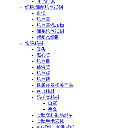
其他抗体
细胞/细菌培养试剂
血清
培养基
培养基添加物
细胞培养试剂
感受态细胞
实验耗材
吸头
离心管
培养皿
移液管
培养板
培养瓶
透析袋及相关产品
PCR耗材
防护类耗材
口罩
手套
实验塑料制品耗材
实验手术器械
PH试纸、检测试纸