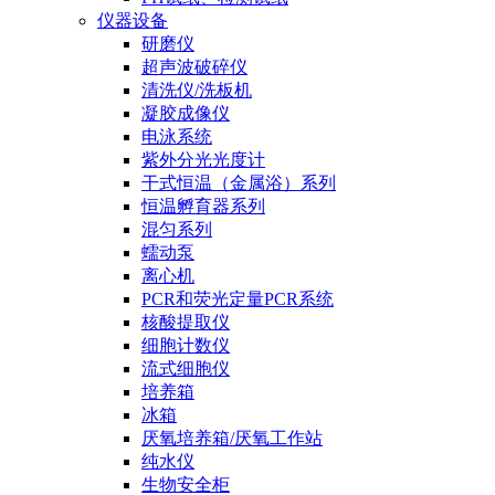
仪器设备
研磨仪
超声波破碎仪
清洗仪/洗板机
凝胶成像仪
电泳系统
紫外分光光度计
干式恒温（金属浴）系列
恒温孵育器系列
混匀系列
蠕动泵
离心机
PCR和荧光定量PCR系统
核酸提取仪
细胞计数仪
流式细胞仪
培养箱
冰箱
厌氧培养箱/厌氧工作站
纯水仪
生物安全柜