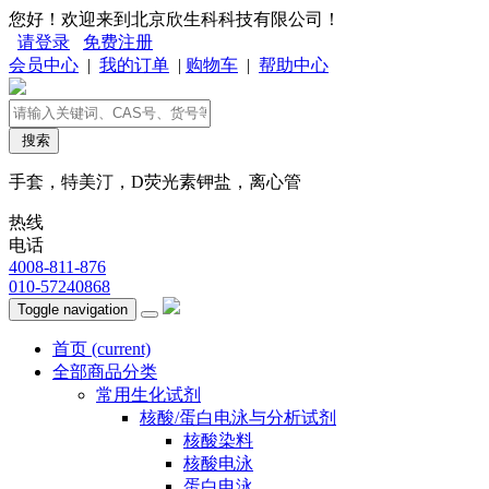
您好！欢迎来到北京欣生科科技有限公司！
请登录
免费注册
会员中心
|
我的订单
|
购物车
|
帮助中心
搜索
手套，特美汀，D荧光素钾盐，离心管
热线
电话
4008-811-876
010-57240868
Toggle navigation
首页
(current)
全部商品分类
常用生化试剂
核酸/蛋白电泳与分析试剂
核酸染料
核酸电泳
蛋白电泳