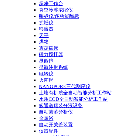
超净工作台
真空冷冻浓缩仪
酶标仪/多功能酶标
扩增仪
移液器
天平
烘箱
震荡摇床
磁力搅拌器
显微镜
显微注射系统
电转仪
灭菌锅
NANOPORE三代测序仪
土壤有机质全自动智能分析工作站
水质COD全自动智能分析工作站
多通道罐装分液设备
自动菌落分析仪
金属浴
自动开关盖装置
仪器配件