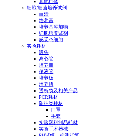
其他抗体
细胞/细菌培养试剂
血清
培养基
培养基添加物
细胞培养试剂
感受态细胞
实验耗材
吸头
离心管
培养皿
移液管
培养板
培养瓶
透析袋及相关产品
PCR耗材
防护类耗材
口罩
手套
实验塑料制品耗材
实验手术器械
PH试纸、检测试纸