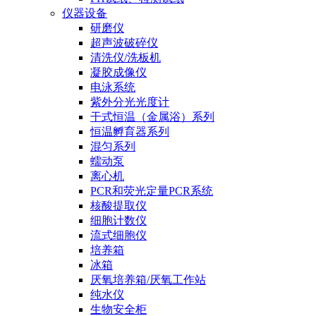
仪器设备
研磨仪
超声波破碎仪
清洗仪/洗板机
凝胶成像仪
电泳系统
紫外分光光度计
干式恒温（金属浴）系列
恒温孵育器系列
混匀系列
蠕动泵
离心机
PCR和荧光定量PCR系统
核酸提取仪
细胞计数仪
流式细胞仪
培养箱
冰箱
厌氧培养箱/厌氧工作站
纯水仪
生物安全柜