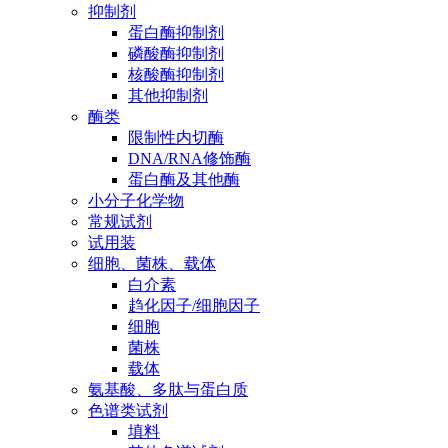
抑制剂
蛋白酶抑制剂
磷酸酶抑制剂
核酸酶抑制剂
其他抑制剂
酶类
限制性内切酶
DNA/RNA修饰酶
蛋白酶及其他酶
小分子化学物
常规试剂
试用装
细胞、菌株、载体
白介素
趋化因子/细胞因子
细胞
菌株
载体
氨基酸、多肽与蛋白质
色谱类试剂
填料