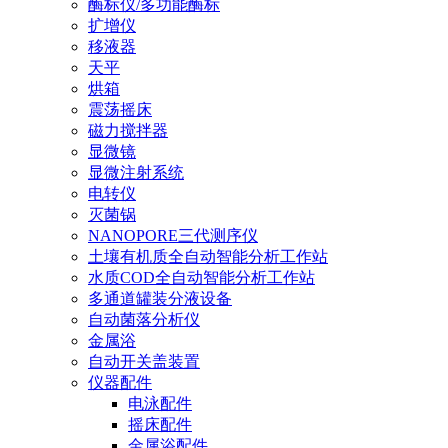
酶标仪/多功能酶标
扩增仪
移液器
天平
烘箱
震荡摇床
磁力搅拌器
显微镜
显微注射系统
电转仪
灭菌锅
NANOPORE三代测序仪
土壤有机质全自动智能分析工作站
水质COD全自动智能分析工作站
多通道罐装分液设备
自动菌落分析仪
金属浴
自动开关盖装置
仪器配件
电泳配件
摇床配件
金属浴配件