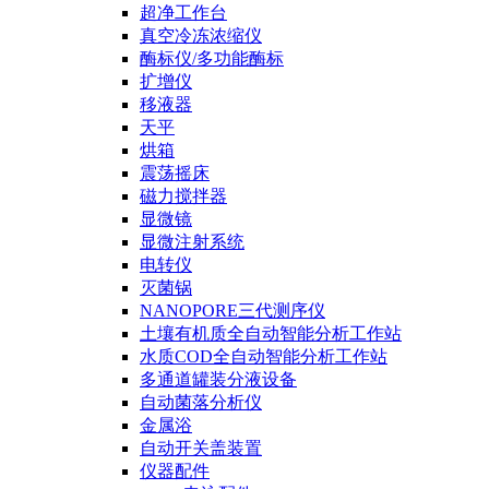
超净工作台
真空冷冻浓缩仪
酶标仪/多功能酶标
扩增仪
移液器
天平
烘箱
震荡摇床
磁力搅拌器
显微镜
显微注射系统
电转仪
灭菌锅
NANOPORE三代测序仪
土壤有机质全自动智能分析工作站
水质COD全自动智能分析工作站
多通道罐装分液设备
自动菌落分析仪
金属浴
自动开关盖装置
仪器配件