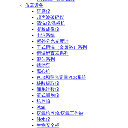
仪器设备
研磨仪
超声波破碎仪
清洗仪/洗板机
凝胶成像仪
电泳系统
紫外分光光度计
干式恒温（金属浴）系列
恒温孵育器系列
混匀系列
蠕动泵
离心机
PCR和荧光定量PCR系统
核酸提取仪
细胞计数仪
流式细胞仪
培养箱
冰箱
厌氧培养箱/厌氧工作站
纯水仪
生物安全柜