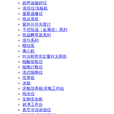
超声波破碎仪
清洗仪/洗板机
凝胶成像仪
电泳系统
紫外分光光度计
干式恒温（金属浴）系列
恒温孵育器系列
混匀系列
蠕动泵
离心机
PCR和荧光定量PCR系统
核酸提取仪
细胞计数仪
流式细胞仪
培养箱
冰箱
厌氧培养箱/厌氧工作站
纯水仪
生物安全柜
超净工作台
真空冷冻浓缩仪