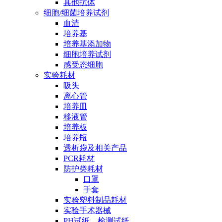
其他抗体
细胞/细菌培养试剂
血清
培养基
培养基添加物
细胞培养试剂
感受态细胞
实验耗材
吸头
离心管
培养皿
移液管
培养板
培养瓶
透析袋及相关产品
PCR耗材
防护类耗材
口罩
手套
实验塑料制品耗材
实验手术器械
PH试纸、检测试纸