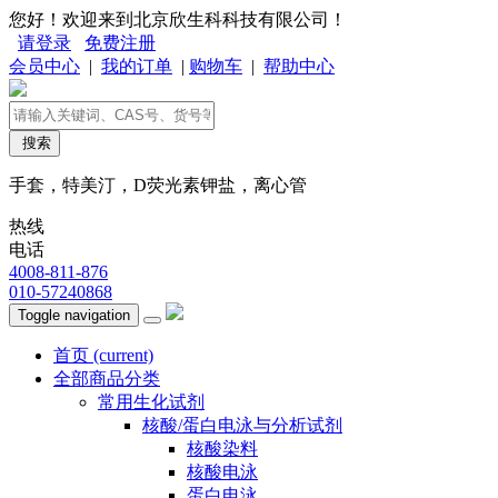
您好！欢迎来到北京欣生科科技有限公司！
请登录
免费注册
会员中心
|
我的订单
|
购物车
|
帮助中心
搜索
手套，特美汀，D荧光素钾盐，离心管
热线
电话
4008-811-876
010-57240868
Toggle navigation
首页
(current)
全部商品分类
常用生化试剂
核酸/蛋白电泳与分析试剂
核酸染料
核酸电泳
蛋白电泳