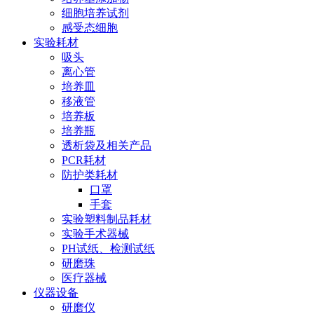
细胞培养试剂
感受态细胞
实验耗材
吸头
离心管
培养皿
移液管
培养板
培养瓶
透析袋及相关产品
PCR耗材
防护类耗材
口罩
手套
实验塑料制品耗材
实验手术器械
PH试纸、检测试纸
研磨珠
医疗器械
仪器设备
研磨仪